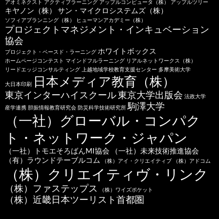
アオミネクスト
アクティブラーニング
アップルコンピュータ（株）
アップルツリー
キヤノン（株）
サン・マイクロシステムズ（株）
ソフィアプランニング（株）
ヒューマンアカデミー（株）
プロジェクトマネジメント・インキュベーション
協会
ホワイトボックス
プロジェクト・ベースド・ラーニング
ホームページコンテスト
マインドフルラーニング
リアルネットワークス（株）
リードエッジコンサルティング
上越地域学校教育支援センター
多摩美術大学
日本メディア教育（株）
大日本印刷
東京インターハイスクール
東京大学出版会
法政大学
駒澤大学
産学連携
胆振情報教育研究会
防災科学技術研究所
（一社）グローバル・コンパク
ト・ネットワーク・ジャパン
（一社）トモエそろばんMI協会
（一社）未来技術推進協会
（有）ラウンドテーブルコム
（株）アイ・クリエイティブ
（株）アドコム
（株）クリエイティヴ・リンク
（株）ファステップス
（株）ワイズポケット
（株）近畿日本ツーリスト首都圏