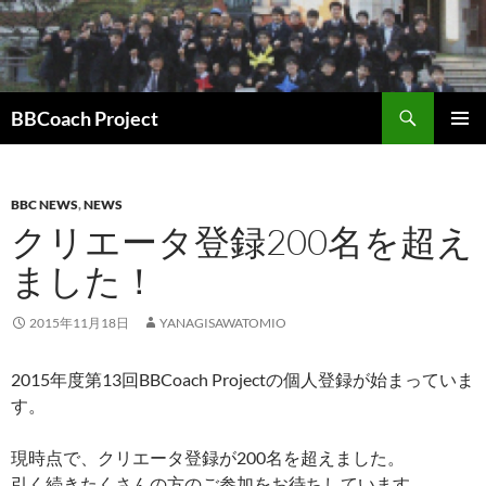
コ
ン
テ
ン
検
ツ
BBCoach Project
索
へ
メインメ
ス
ニュー
キ
BBC NEWS
,
NEWS
ッ
クリエータ登録200名を超え
プ
ました！
2015年11月18日
YANAGISAWATOMIO
2015年度第13回BBCoach Projectの個人登録が始まっていま
す。
現時点で、クリエータ登録が200名を超えました。
引く続きたくさんの方のご参加をお待ちしています。