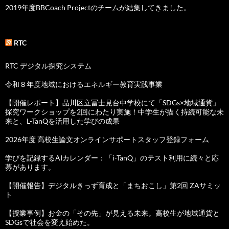
2019年度BBCoach Projectのチームが結集してきました。
RTC
RTC デジタル探究システム
令和８年度地域におけるエネルギー教育実践事業
【開催レポート】品川区立冨士見台中学校にて「SDGs×地域通貨」
探究ワークショップを2回にわたり実施！中学生が描く持続可能な未
来と、L-TanQを活用した学びの成果
2026年度 高校生論文オンラインサポートスタッフ登録フォーム
学びを記録するAIカレンダー：「i-TanQ」のテスト利用に続々と応
募があります。
【開催報告】デジタルきっず育成と「まちおこし」第2回 ZAサミッ
ト
【授業事例】お金の「その先」が見える未来。高校生が地域通貨と
SDGsで社会を変え始めた。