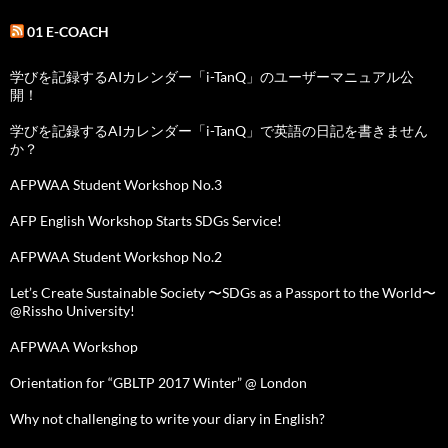
01 E-COACH
学びを記録するAIカレンダー「i-TanQ」のユーザーマニュアル公
開！
学びを記録するAIカレンダー「i-TanQ」で英語の日記を書きません
か？
AFPWAA Student Workshop No.3
AFP English Workshop Starts SDGs Service!
AFPWAA Student Workshop No.2
Let’s Create Sustainable Society 〜SDGs as a Passport to the World〜
@Rissho University!
AFPWAA Workshop
Orientation for “GBLTP 2017 Winter” @ London
Why not challenging to write your diary in English?