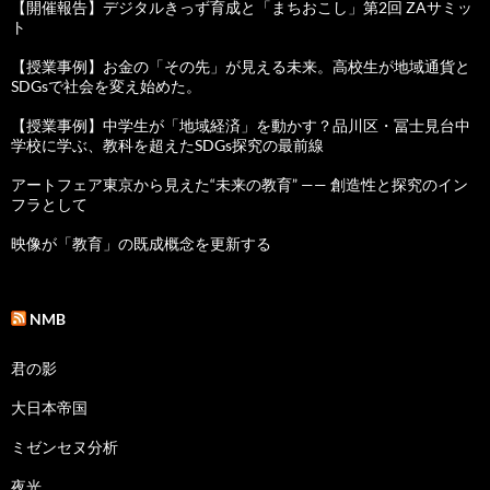
【開催報告】デジタルきっず育成と「まちおこし」第2回 ZAサミッ
ト
【授業事例】お金の「その先」が見える未来。高校生が地域通貨と
SDGsで社会を変え始めた。
【授業事例】中学生が「地域経済」を動かす？品川区・冨士見台中
学校に学ぶ、教科を超えたSDGs探究の最前線
アートフェア東京から見えた“未来の教育” —— 創造性と探究のイン
フラとして
映像が「教育」の既成概念を更新する
NMB
君の影
大日本帝国
ミゼンセヌ分析
夜光