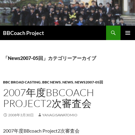
コ
ン
テ
ン
検
ツ
BBCoach Project
索
へ
メインメ
ス
ニュー
キ
「News2007-05回」カテゴリーアーカイブ
ッ
プ
BBC BROAD CASTING
,
BBC NEWS
,
NEWS
,
NEWS2007-05回
2007年度BBCOACH
PROJECT2次審査会
2008年3月30日
YANAGISAWATOMIO
2007年度BBcoach Project2次審査会