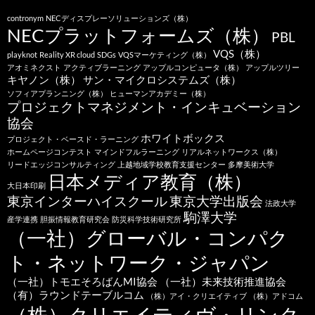
contronym
NECディスプレーソリューションズ（株）
NECプラットフォームズ（株）
PBL
VQS（株）
playknot
Reality XR cloud
SDGs
VQSマーケティング（株）
アオミネクスト
アクティブラーニング
アップルコンピュータ（株）
アップルツリー
キヤノン（株）
サン・マイクロシステムズ（株）
ソフィアプランニング（株）
ヒューマンアカデミー（株）
プロジェクトマネジメント・インキュベーション
協会
ホワイトボックス
プロジェクト・ベースド・ラーニング
ホームページコンテスト
マインドフルラーニング
リアルネットワークス（株）
リードエッジコンサルティング
上越地域学校教育支援センター
多摩美術大学
日本メディア教育（株）
大日本印刷
東京インターハイスクール
東京大学出版会
法政大学
駒澤大学
産学連携
胆振情報教育研究会
防災科学技術研究所
（一社）グローバル・コンパク
ト・ネットワーク・ジャパン
（一社）トモエそろばんMI協会
（一社）未来技術推進協会
（有）ラウンドテーブルコム
（株）アイ・クリエイティブ
（株）アドコム
（株）クリエイティヴ・リンク