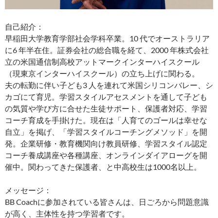
自己紹介：
早稲田大学教育学部社会学科卒業。10 代でオーストラリア
に6 年半在住。証券会社の総合職を経て、2000 年株式会社
立の米国通信制高校アットマークインターハイスクール
（現東京インターハイスクール）の立ち上げに関わる。
夫の転勤に伴い子ども3 人を連れて米国シリコンバレー、シ
カゴにて育児。学習スタイルアセスメントを通して子ども
の気質や学び方に合せた生徒サポート、保護者対応、学習
コーチ育成を手掛けた。現在は「人育てのゴールは幸せな
自立」を掲げ、「学習スタイルコーチングメソッド」を開
発。企業研修・教育機関向け教員研修、学習スタイル認定
コーチ養成講座や各種講座、オンラインダイアローグを開
催中。関わってきた保護者、と中高校生は1000名以上。
メッセージ：
BB Coachに参加されている皆さんは、日ごろから問題意識
が高く、主体性を持つ学習者です。