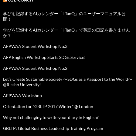
学びを記録するAIカレンダー「i-TanQ」のユーザーマニュアル公
開！
学びを記録するAIカレンダー「i-TanQ」で英語の日記を書きません
か？
AFPWAA Student Workshop No.3
AFP English Workshop Starts SDGs Service!
AFPWAA Student Workshop No.2
Let’s Create Sustainable Society 〜SDGs as a Passport to the World〜
@Rissho University!
AFPWAA Workshop
Orientation for “GBLTP 2017 Winter” @ London
Why not challenging to write your diary in English?
GBLTP: Global Business Leadership Training Program