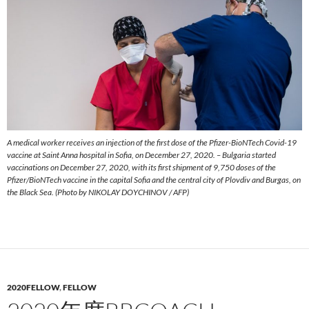
A medical worker receives an injection of the first dose of the Pfizer-BioNTech Covid-19
vaccine at Saint Anna hospital in Sofia, on December 27, 2020. – Bulgaria started
vaccinations on December 27, 2020, with its first shipment of 9,750 doses of the
Pfizer/BioNTech vaccine in the capital Sofia and the central city of Plovdiv and Burgas, on
the Black Sea. (Photo by NIKOLAY DOYCHINOV / AFP)
2020FELLOW
,
FELLOW