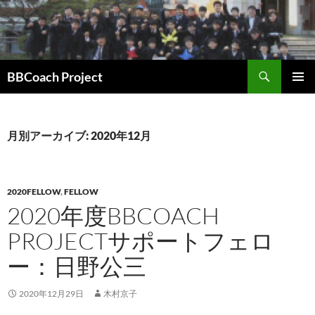
コ
ン
テ
ン
検
ツ
BBCoach Project
索
へ
メインメ
ス
ニュー
キ
月別アーカイブ: 2020年12月
ッ
プ
2020FELLOW
,
FELLOW
2020年度BBCOACH
PROJECTサポートフェロ
ー：日野公三
2020年12月29日
木村京子