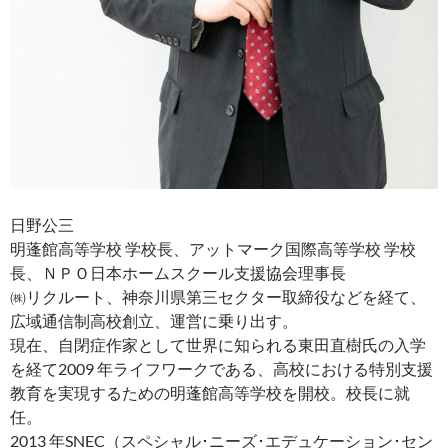
日野公三
明蓬館高等学校 学校長、アットマーク国際高等学校 学校
長、ＮＰＯ日本ホームスクール支援協会理事長
㈱リクルート、神奈川県第三セクター取締役などを経て、
広域通信制高校創立、運営に乗り出す。
現在、自閉症作家として世界に知られる東田直樹氏の入学
を経て2009 年ライフワークである、高校における特別支援
教育を実現するための明蓬館高等学校を開校。校長に就
任。
2013 年SNEC（スペシャル･ニーズ･エデュケーション･セン