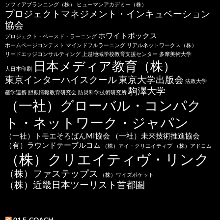
ソフィアプランニング（株）
ヒューマンアカデミー（株）
プロジェクトマネジメント・インキュベーション
協会
ホワイトボックス
プロジェクト・ベースド・ラーニング
ホームページコンテスト
マインドフルラーニング
リアルネットワークス（株）
リードエッジコンサルティング
上越地域学校教育支援センター
多摩美術大学
日本メディア教育（株）
大日本印刷
東京インターハイスクール
東京大学出版会
法政大学
駒澤大学
産学連携
胆振情報教育研究会
防災科学技術研究所
（一社）グローバル・コンパク
ト・ネットワーク・ジャパン
（一社）トモエそろばんMI協会
（一社）未来技術推進協会
（有）ラウンドテーブルコム
（株）アイ・クリエイティブ
（株）アドコム
（株）クリエイティヴ・リンク
（株）ファステップス
（株）ワイズポケット
（株）近畿日本ツーリスト首都圏
01 E-COACH