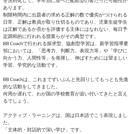
を法則化して、学年別に並べた配給型の者だった可能性が
あります。
制限時間内に出題者の求める正解の数で優劣がつけられる
日常、正解は教員が取り仕切るものであり、児童生徒学生
は正解であるか否かを評価する主体にはなれない、毎日予
定調和的に行われる授業らがその典型です。
BB Coachで行われる探求型、協創型学習は、新学習指導要
領においては、「思考力、判断力、表現力等」や「学びに
向かう力、人間性等」を発揮し、伸ばすためには望ましい
学習、学究的な活動です。
BB Coachは、これまでずいぶんと先回りしてもっとも先進
的な活動をしてきました。
何周か遅れて、わが国の学校教育が追い付いてきたと言え
るでしょう。
アクティブ・ラーニングは、国は日本語でこう表現しまし
た。
「主体的・対話的で深い学び」です。