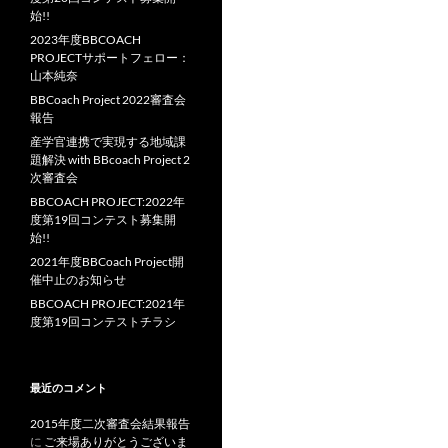
始!!
2023年度BBCOACH
PROJECTサポートフェロー：
山本純奈
BBCoach Project 2022審査会
報告
産学官連携で実現する地域課
題解決 with BBcoach Project 2
次審査会
BBCOACH PROJECT:2022年
度第19回コンテスト募集開
始!!
2021年度BBCoach Project開
催中止のお知らせ
BBCOACH PROJECT:2021年
度第19回コンテストチラシ
最近のコメント
2015年度二次審査会結果報告
に
ご来場ありがとうございま