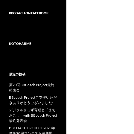
BBCOACH ON FACEBOOK
KOTOHAJIME
最近の投稿
第20回BBCoach Project最終
発表会
BBcoach Projectご支援いただ
きありがとうございました!
デジタルきっず育成と「まち
おこし」with BBcoach Project
最終発表会
BBCOACH PROJECT:2023年
度第20回コンテスト募集開