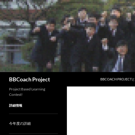
コ
ン
テ
ン
ツ
へ
ス
キ
ッ
プ
検
BBCoach Project
BBCOACH PROJECT
索
Project Based Learning
Contest!
詳細情報
今年度の詳細