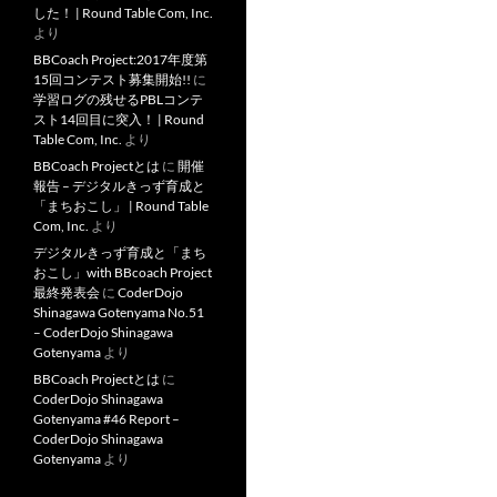
した！ | Round Table Com, Inc.
より
BBCoach Project:2017年度第
15回コンテスト募集開始!!
に
学習ログの残せるPBLコンテ
スト14回目に突入！ | Round
Table Com, Inc.
より
BBCoach Projectとは
に
開催
報告 – デジタルきっず育成と
「まちおこし」 | Round Table
Com, Inc.
より
デジタルきっず育成と「まち
おこし」with BBcoach Project
最終発表会
に
CoderDojo
Shinagawa Gotenyama No.51
– CoderDojo Shinagawa
Gotenyama
より
BBCoach Projectとは
に
CoderDojo Shinagawa
Gotenyama #46 Report –
CoderDojo Shinagawa
Gotenyama
より