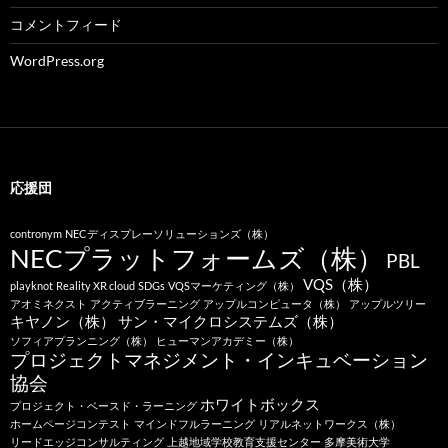
コメントフィード
WordPress.org
応援団
contronym
NECディスプレーソリューションズ（株）
NECプラットフォームズ（株）
PBL
VQS（株）
playknot
Reality XR cloud
SDGs
VQSマーケティング（株）
アオミネクスト
アクティブラーニング
アップルコンピュータ（株）
アップルツリー
キヤノン（株）
サン・マイクロシステムズ（株）
ソフィアプランニング（株）
ヒューマンアカデミー（株）
プロジェクトマネジメント・インキュベーション
協会
ホワイトボックス
プロジェクト・ベースド・ラーニング
ホームページコンテスト
マインドフルラーニング
リアルネットワークス（株）
リードエッジコンサルティング
上越地域学校教育支援センター
多摩美術大学