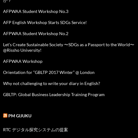
か？
AFPWAA Student Workshop No.3
AFP English Workshop Starts SDGs Service!
AFPWAA Student Workshop No.2
Let’s Create Sustainable Society 〜SDGs as a Passport to the World〜
@Rissho University!
AFPWAA Workshop
Orientation for “GBLTP 2017 Winter” @ London
Why not challenging to write your diary in English?
GBLTP: Global Business Leadership Training Program
PM GIJUKU
RTC デジタル探究システムの提案