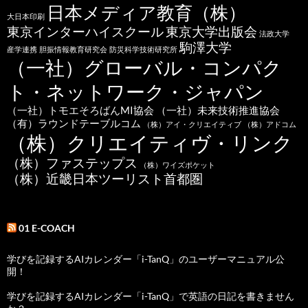
日本メディア教育（株）
大日本印刷
東京インターハイスクール
東京大学出版会
法政大学
駒澤大学
産学連携
胆振情報教育研究会
防災科学技術研究所
（一社）グローバル・コンパク
ト・ネットワーク・ジャパン
（一社）トモエそろばんMI協会
（一社）未来技術推進協会
（有）ラウンドテーブルコム
（株）アイ・クリエイティブ
（株）アドコム
（株）クリエイティヴ・リンク
（株）ファステップス
（株）ワイズポケット
（株）近畿日本ツーリスト首都圏
01 E-COACH
学びを記録するAIカレンダー「i-TanQ」のユーザーマニュアル公
開！
学びを記録するAIカレンダー「i-TanQ」で英語の日記を書きません