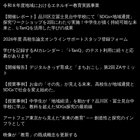
令和８年度地域におけるエネルギー教育実践事業
【開催レポート】品川区立冨士見台中学校にて「SDGs×地域通貨」
探究ワークショップを2回にわたり実施！中学生が描く持続可能な未
来と、L-TanQを活用した学びの成果
2026年度 高校生論文オンラインサポートスタッフ登録フォーム
学びを記録するAIカレンダー：「i-TanQ」のテスト利用に続々と応
募があります。
【開催報告】デジタルきっず育成と「まちおこし」第2回 ZAサミッ
ト
【授業事例】お金の「その先」が見える未来。高校生が地域通貨と
SDGsで社会を変え始めた。
【授業事例】中学生が「地域経済」を動かす？品川区・冨士見台中
学校に学ぶ、教科を超えたSDGs探究の最前線
アートフェア東京から見えた“未来の教育” —— 創造性と探究のイン
フラとして
映像が「教育」の既成概念を更新する