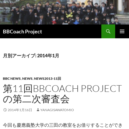
コ
ン
テ
ン
検
ツ
BBCoach Project
索
へ
メインメ
ス
ニュー
キ
月別アーカイブ: 2014年1月
ッ
プ
BBC NEWS
,
NEWS
,
NEWS2013-11回
第11回BBCOACH PROJECT
の第二次審査会
2014年1月16日
YANAGISAWATOMIO
今回も慶應義塾大学の三田の教室をお借りすることができ