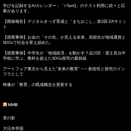
学びを記録するAIカレンダー：「i-TanQ」のテスト利用に続々と応
募があります。
【開催報告】デジタルきっず育成と「まちおこし」第2回 ZAサミッ
ト
【授業事例】お金の「その先」が見える未来。高校生が地域通貨と
SDGsで社会を変え始めた。
【授業事例】中学生が「地域経済」を動かす？品川区・冨士見台中
学校に学ぶ、教科を超えたSDGs探究の最前線
アートフェア東京から見えた“未来の教育” —— 創造性と探究のイン
フラとして
映像が「教育」の既成概念を更新する
NMB
君の影
大日本帝国