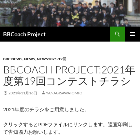
コ
ン
テ
ン
検
ツ
BBCoach Project
索
へ
メインメ
ス
ニュー
キ
BBC NEWS
,
NEWS
,
NEWS2021-19回
ッ
BBCOACH PROJECT:2021年
プ
度第19回コンテストチラシ
2021年11月16日
YANAGISAWATOMIO
2021年度のチラシをご用意しました。
クリックするとPDFファイルにリンクします。適宜印刷し
て告知協力お願いします。