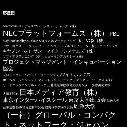
応援団
contronym
NECディスプレーソリューションズ（株）
NECプラットフォームズ（株）
PBL
VQS（株）
playknot
Reality XR cloud
SDGs
VQSマーケティング（株）
アオミネクスト
アクティブラーニング
アップルコンピュータ（株）
アップルツリー
キヤノン（株）
サン・マイクロシステムズ（株）
ソフィアプランニング（株）
ヒューマンアカデミー（株）
プロジェクトマネジメント・インキュベーション
協会
ホワイトボックス
プロジェクト・ベースド・ラーニング
ホームページコンテスト
マインドフルラーニング
リアルネットワークス（株）
リードエッジコンサルティング
上越地域学校教育支援センター
多摩美術大学
日本メディア教育（株）
大日本印刷
東京インターハイスクール
東京大学出版会
法政大学
駒澤大学
産学連携
胆振情報教育研究会
防災科学技術研究所
（一社）グローバル・コンパク
ト・ネットワーク・ジャパン