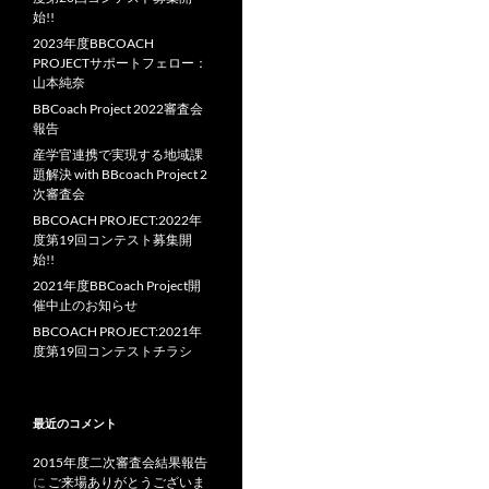
始!!
2023年度BBCOACH
PROJECTサポートフェロー：
山本純奈
BBCoach Project 2022審査会
報告
産学官連携で実現する地域課
題解決 with BBcoach Project 2
次審査会
BBCOACH PROJECT:2022年
度第19回コンテスト募集開
始!!
2021年度BBCoach Project開
催中止のお知らせ
BBCOACH PROJECT:2021年
度第19回コンテストチラシ
最近のコメント
2015年度二次審査会結果報告
に
ご来場ありがとうございま