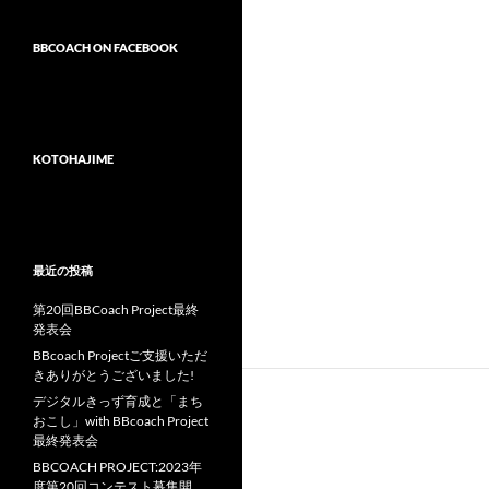
BBCOACH ON FACEBOOK
KOTOHAJIME
最近の投稿
第20回BBCoach Project最終
発表会
BBcoach Projectご支援いただ
きありがとうございました!
デジタルきっず育成と「まち
おこし」with BBcoach Project
最終発表会
BBCOACH PROJECT:2023年
度第20回コンテスト募集開