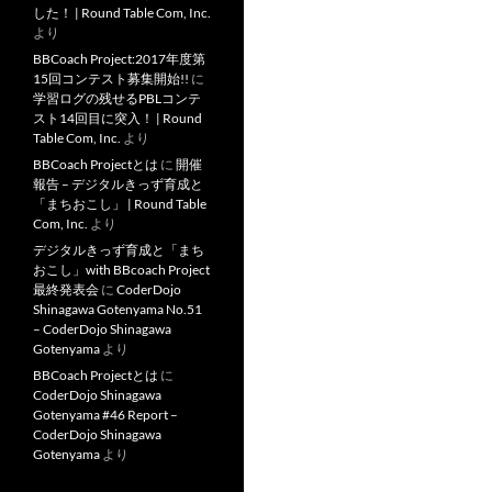
した！ | Round Table Com, Inc.
より
BBCoach Project:2017年度第
15回コンテスト募集開始!!
に
学習ログの残せるPBLコンテ
スト14回目に突入！ | Round
Table Com, Inc.
より
BBCoach Projectとは
に
開催
報告 – デジタルきっず育成と
「まちおこし」 | Round Table
Com, Inc.
より
デジタルきっず育成と「まち
おこし」with BBcoach Project
最終発表会
に
CoderDojo
Shinagawa Gotenyama No.51
– CoderDojo Shinagawa
Gotenyama
より
BBCoach Projectとは
に
CoderDojo Shinagawa
Gotenyama #46 Report –
CoderDojo Shinagawa
Gotenyama
より