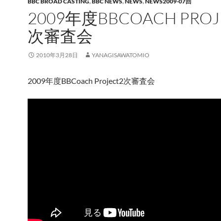
BBC BROAD CASTING
,
BBC NEWS
,
NEWS
,
NEWS2009-07回
2009年度BBCOACH PROJ
次審査会
2010年3月28日
YANAGISAWATOMIO
2009年度BBCoach Project2次審査会