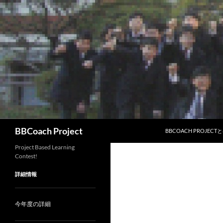
コ
ン
テ
ン
ツ
へ
ス
キ
ッ
プ
検
BBCoach Project
BBCOACH PROJECT
索
Project Based Learning
Contest!
詳細情報
今年度の詳細